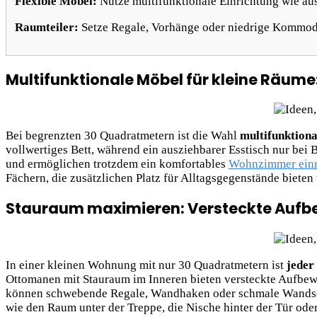
Flexible Möbel:
Nutze multifunktionale Einrichtung wie aus
Raumteiler:
Setze Regale, Vorhänge oder niedrige Kommoden
Multifunktionale Möbel für kleine Räum
Bei begrenzten 30 Quadratmetern ist die Wahl
multifunktion
vollwertiges Bett, während ein ausziehbarer Esstisch nur bei 
und ermöglichen trotzdem ein komfortables
Wohnzimmer einr
Fächern, die zusätzlichen Platz für Alltagsgegenstände biete
Stauraum maximieren: Versteckte Auf
In einer kleinen Wohnung mit nur 30 Quadratmetern ist
jeder
Ottomanen mit Stauraum im Inneren bieten versteckte Aufbewa
können schwebende Regale, Wandhaken oder schmale Wandschr
wie den Raum unter der Treppe, die Nische hinter der Tür ode