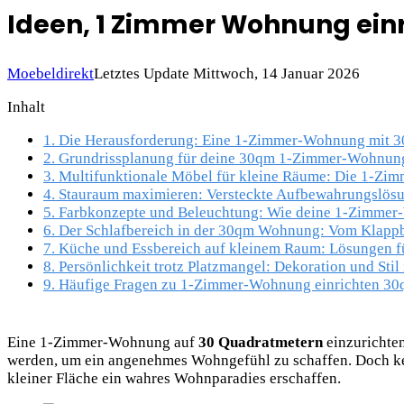
Ideen, 1 Zimmer Wohnung ein
Moebeldirekt
Letztes Update Mittwoch, 14 Januar 2026
Inhalt
1.
Die Herausforderung: Eine 1-Zimmer-Wohnung mit 30
2.
Grundrissplanung für deine 30qm 1-Zimmer-Wohnung
3.
Multifunktionale Möbel für kleine Räume: Die 1-Zim
4.
Stauraum maximieren: Versteckte Aufbewahrungslös
5.
Farbkonzepte und Beleuchtung: Wie deine 1-Zimmer
6.
Der Schlafbereich in der 30qm Wohnung: Vom Klappbe
7.
Küche und Essbereich auf kleinem Raum: Lösungen 
8.
Persönlichkeit trotz Platzmangel: Dekoration und Stil
9.
Häufige Fragen zu 1-Zimmer-Wohnung einrichten 3
Eine 1-Zimmer-Wohnung auf
30 Quadratmetern
einzurichten
werden, um ein angenehmes Wohngefühl zu schaffen. Doch kei
kleiner Fläche ein wahres Wohnparadies erschaffen.