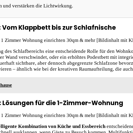
 und verstärken die Lichtwirkung.
 Vom Klappbett bis zur Schlafnische
ng des Schlafbereichs eine entscheidende Rolle für den Wohnk
der Wand verschwindet, oder ein erhöhtes Podestbett mit integ
uerhaft sichtbare, aber dennoch abgegrenzte Schlafzone bevo
ieren – ähnlich wie bei der kreativen Raumaufteilung, die auc
uhause
: Lösungen für die 1-Zimmer-Wohnung
elligente Kombination von Küche und Essbereich
entscheidend
f schnell ausklappen, wenn Gäste zu Besuch kommen. Multifunkt