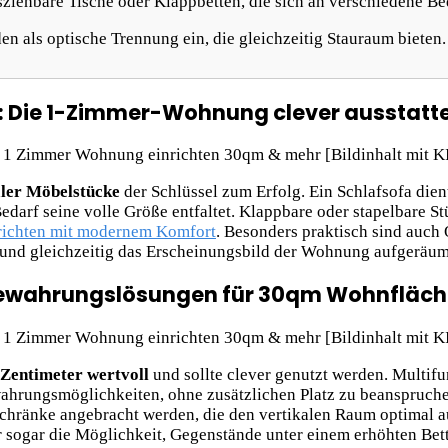
ziehbare Tische oder Klappbetten, die sich an verschiedene Be
 als optische Trennung ein, die gleichzeitig Stauraum bieten.
e: Die 1-Zimmer-Wohnung clever ausstatt
aler Möbelstücke
der Schlüssel zum Erfolg. Ein Schlafsofa dien
Bedarf seine volle Größe entfaltet. Klappbare oder stapelbare 
ichten mit modernem Komfort
. Besonders praktisch sind auch 
n und gleichzeitig das Erscheinungsbild der Wohnung aufgeräum
bewahrungslösungen für 30qm Wohnfläch
 Zentimeter wertvoll
und sollte clever genutzt werden. Multif
hrungsmöglichkeiten, ohne zusätzlichen Platz zu beanspruchen
änke angebracht werden, die den vertikalen Raum optimal aus
r sogar die Möglichkeit, Gegenstände unter einem erhöhten Bett