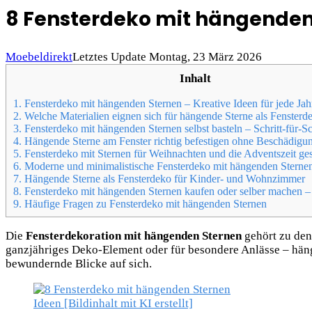
8 Fensterdeko mit hängenden
Moebeldirekt
Letztes Update Montag, 23 März 2026
Inhalt
1.
Fensterdeko mit hängenden Sternen – Kreative Ideen für jede Jahr
2.
Welche Materialien eignen sich für hängende Sterne als Fensterd
3.
Fensterdeko mit hängenden Sternen selbst basteln – Schritt-für-Sc
4.
Hängende Sterne am Fenster richtig befestigen ohne Beschädigu
5.
Fensterdeko mit Sternen für Weihnachten und die Adventszeit ges
6.
Moderne und minimalistische Fensterdeko mit hängenden Sterne
7.
Hängende Sterne als Fensterdeko für Kinder- und Wohnzimmer
8.
Fensterdeko mit hängenden Sternen kaufen oder selber machen – 
9.
Häufige Fragen zu Fensterdeko mit hängenden Sternen
Die
Fensterdekoration mit hängenden Sternen
gehört zu den
ganzjähriges Deko-Element oder für besondere Anlässe – hän
bewundernde Blicke auf sich.