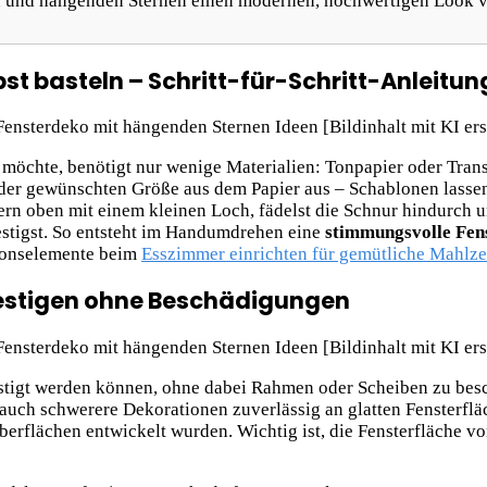
ren und hängenden Sternen einen modernen, hochwertigen Look v
t basteln – Schritt-für-Schritt-Anleitun
 möchte, benötigt nur wenige Materialien: Tonpapier oder Tran
der gewünschten Größe aus dem Papier aus – Schablonen lassen
rn oben mit einem kleinen Loch, fädelst die Schnur hindurch und
estigst. So entsteht im Handumdrehen eine
stimmungsvolle Fen
tionselemente beim
Esszimmer einrichten für gemütliche Mahlze
festigen ohne Beschädigungen
festigt werden können, ohne dabei Rahmen oder Scheiben zu be
 auch schwerere Dekorationen zuverlässig an glatten Fensterfläc
berflächen entwickelt wurden. Wichtig ist, die Fensterfläche vo