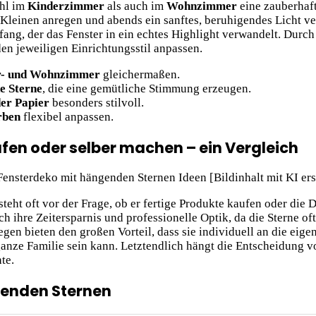
ohl im
Kinderzimmer
als auch im
Wohnzimmer
eine zauberhaft
er Kleinen anregen und abends ein sanftes, beruhigendes Licht
kfang, der das Fenster in ein echtes Highlight verwandelt. Durch
en jeweiligen Einrichtungsstil anpassen.
r- und Wohnzimmer
gleichermaßen.
e Sterne
, die eine gemütliche Stimmung erzeugen.
der Papier
besonders stilvoll.
rben
flexibel anpassen.
en oder selber machen – ein Vergleich
ht oft vor der Frage, ob er fertige Produkte kaufen oder die De
h ihre Zeitersparnis und professionelle Optik, da die Sterne o
gen bieten den großen Vorteil, dass sie individuell an die ei
 ganze Familie sein kann. Letztendlich hängt die Entscheidung
te.
genden Sternen