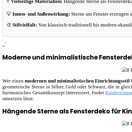
⭐
Vielseitige Materialien:
Hängende Sterne als Fensterdeko s
💡
Innen- und Außenwirkung:
Sterne am Fenster erzeugen 
🎨
Stilvielfalt:
Von klassisch-traditionell bis modern-skand
„`
Moderne und minimalistische Fensterde
Wer einen
modernen und minimalistischen Einrichtungsstil
b
geometrische Sterne in Silber, Gold oder Schwarz, die in gl
harmonisches Gesamtkonzept interessiert, findet
Kinderzimme
umsetzen lässt.
Hängende Sterne als Fensterdeko für K