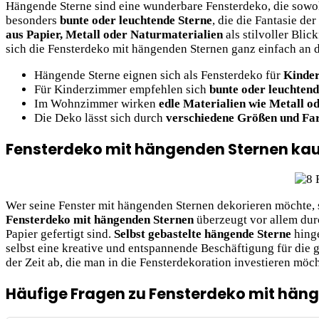
Hängende Sterne sind eine wunderbare Fensterdeko, die sow
besonders
bunte oder leuchtende Sterne
, die die Fantasie d
aus Papier, Metall oder Naturmaterialien
als stilvoller Blic
sich die Fensterdeko mit hängenden Sternen ganz einfach an d
Hängende Sterne eignen sich als Fensterdeko für
Kinde
Für Kinderzimmer empfehlen sich
bunte oder leuchtend
Im Wohnzimmer wirken
edle Materialien wie Metall o
Die Deko lässt sich durch
verschiedene Größen und Fa
Fensterdeko mit hängenden Sternen kauf
Wer seine Fenster mit hängenden Sternen dekorieren möchte, ste
Fensterdeko mit hängenden Sternen
überzeugt vor allem durc
Papier gefertigt sind.
Selbst gebastelte hängende Sterne
hinge
selbst eine kreative und entspannende Beschäftigung für die
der Zeit ab, die man in die Fensterdekoration investieren möch
Häufige Fragen zu Fensterdeko mit hän