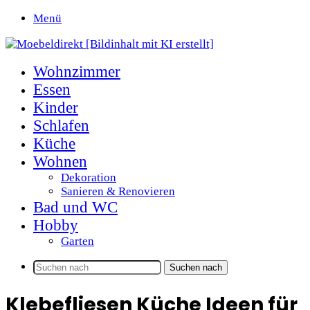
Menü
Wohnzimmer
Essen
Kinder
Schlafen
Küche
Wohnen
Dekoration
Sanieren & Renovieren
Bad und WC
Hobby
Garten
Suchen nach
Klebefliesen Küche Ideen für