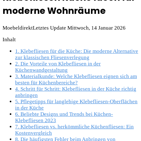
moderne Wohnräume
Moebeldirekt
Letztes Update Mittwoch, 14 Januar 2026
Inhalt
1.
Klebefliesen für die Küche: Die moderne Alternative
zur klassischen Fliesenverlegung
2.
Die Vorteile von Klebefliesen in der
Küchenwandgestaltung
3.
Materialkunde: Welche Klebefliesen eignen sich am
besten für Küchenbereiche?
4.
Schritt für Schritt: Klebefliesen in der Küche richtig
anbringen
5.
Pflegetipps für langlebige Klebefliesen-Oberflächen
in der Küche
6.
Beliebte Designs und Trends bei Küchen-
Klebefliesen 2023
7.
Klebefliesen vs. herkömmliche Küchenfliesen: Ein
Kostenvergleich
8.
Die häufigsten Fehler beim Anbringen von