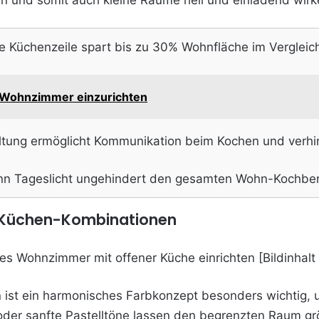
ann und somit auch kleine Räume hell und einladend wirk
te Küchenzeile spart bis zu 30% Wohnfläche im Verglei
 Wohnzimmer einzurichten
tung ermöglicht Kommunikation beim Kochen und verhind
 Tageslicht ungehindert den gesamten Wohn-Kochbere
n-Küchen-Kombinationen
ist ein harmonisches Farbkonzept besonders wichtig, 
oder sanfte Pastelltöne lassen den begrenzten Raum gr