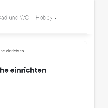
Bad und WC
Hobby
he einrichten
he einrichten