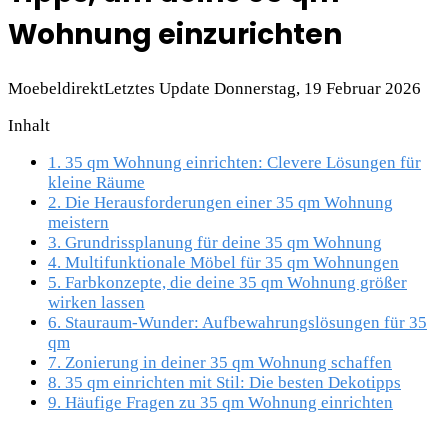
Wohnung einzurichten
Moebeldirekt
Letztes Update Donnerstag, 19 Februar 2026
Inhalt
1.
35 qm Wohnung einrichten: Clevere Lösungen für
kleine Räume
2.
Die Herausforderungen einer 35 qm Wohnung
meistern
3.
Grundrissplanung für deine 35 qm Wohnung
4.
Multifunktionale Möbel für 35 qm Wohnungen
5.
Farbkonzepte, die deine 35 qm Wohnung größer
wirken lassen
6.
Stauraum-Wunder: Aufbewahrungslösungen für 35
qm
7.
Zonierung in deiner 35 qm Wohnung schaffen
8.
35 qm einrichten mit Stil: Die besten Dekotipps
9.
Häufige Fragen zu 35 qm Wohnung einrichten