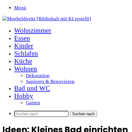
Menü
Wohnzimmer
Essen
Kinder
Schlafen
Küche
Wohnen
Dekoration
Sanieren & Renovieren
Bad und WC
Hobby
Garten
Suchen nach
Ideen: Kleines Bad einrichten