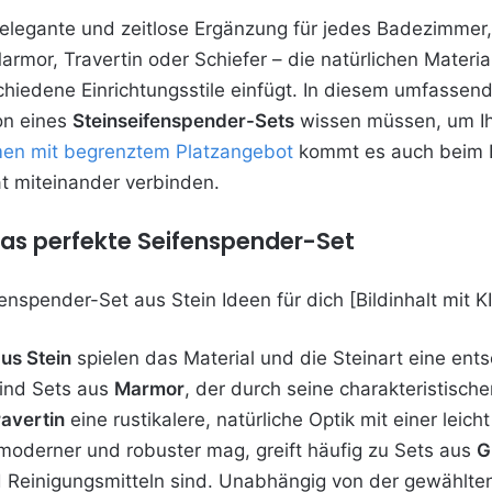
 elegante und zeitlose Ergänzung für jedes Badezimmer, 
rmor, Travertin oder Schiefer – die natürlichen Materia
hiedene Einrichtungsstile einfügt. In diesem umfassend
on eines
Steinseifenspender-Sets
wissen müssen, um Ih
men mit begrenztem Platzangebot
kommt es auch beim B
tät miteinander verbinden.
 das perfekte Seifenspender-Set
us Stein
spielen das Material und die Steinart eine ents
ind Sets aus
Marmor
, der durch seine charakteristisch
ravertin
eine rustikalere, natürliche Optik mit einer lei
 moderner und robuster mag, greift häufig zu Sets aus
G
Reinigungsmitteln sind. Unabhängig von der gewählten 