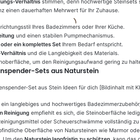
tungs-Verhältnis
stimmen, denn hochwertige Steinsets si
anz einen dauerhaften Mehrwert für Ihr Zuhause.
ichtungsstil Ihres Badezimmers oder Ihrer Küche.
eitung
und einen stabilen Pumpmechanismus.
 oder ein komplettes Set
Ihrem Bedarf entspricht.
Verhältnis
und die Langlebigkeit des Materials.
noberfläche, um den Reinigungsaufwand gering zu halt
fenspender-Sets aus Naturstein
 ein langlebiges und hochwertiges Badezimmerzubehör, d
n Reinigung
empfiehlt es sich, die Steinoberfläche ledi
einigungsmittel oder Scheuerschwämme vollständig zu 
findliche Oberfläche von Natursteinen wie Marmor oder
n. Um den
Naturstein langfristig zu schützen
, kann das 