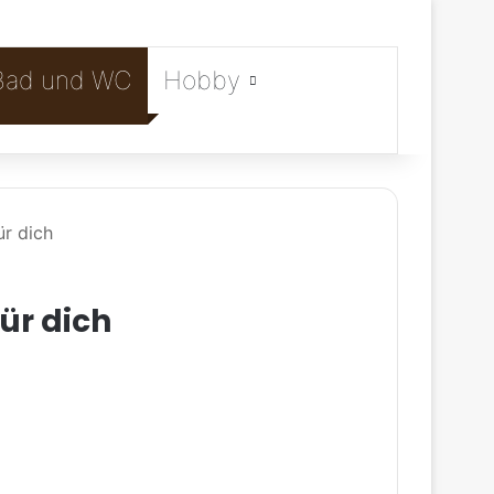
Bad und WC
Hobby
ür dich
ür dich