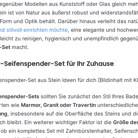
egenüber Modellen aus Kunststoff oder Glas gleich meh
Stein ist von Natur aus äußerst robust und widerstandsfä
Form und Optik behält. Darüber hinaus verleiht das na
stilvoll einrichten möchte
, eine elegante und hochwer
leicht zu reinigen, hygienisch und unempfindlich gegenü
-Set
macht.
n-Seifenspender-Set für Ihr Zuhause
fenspender-Sets
sollten Sie zunächst den Stil Ihres Ba
arten wie
Marmor, Granit oder Travertin
unterschiedlich
ung
, insbesondere auf die Oberfläche des Steins und d
h bleibt. Ein weiterer wichtiger Faktor ist die
Größe des
ob ein komplettes Set mit Zahnbürstenhalter, Seifensc