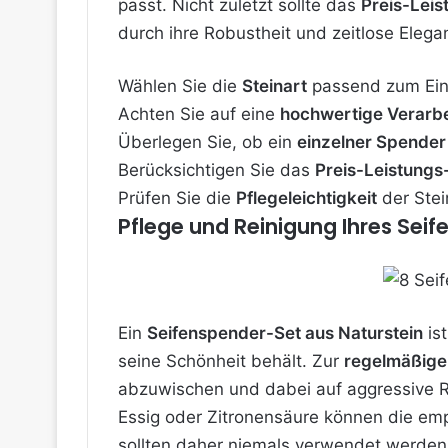
passt. Nicht zuletzt sollte das
Preis-Leis
durch ihre Robustheit und zeitlose Eleg
Wählen Sie die
Steinart
passend zum Einr
Achten Sie auf eine
hochwertige Verarb
Überlegen Sie, ob ein
einzelner Spender
Berücksichtigen Sie das
Preis-Leistungs-
Prüfen Sie die
Pflegeleichtigkeit
der Stei
Pflege und Reinigung Ihres Sei
Ein
Seifenspender-Set aus Naturstein
ist
seine Schönheit behält. Zur
regelmäßige
abzuwischen und dabei auf aggressive R
Essig oder Zitronensäure können die emp
sollten daher niemals verwendet werde