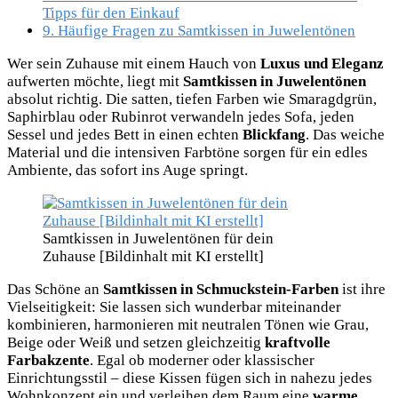
Tipps für den Einkauf
9.
Häufige Fragen zu Samtkissen in Juwelentönen
Wer sein Zuhause mit einem Hauch von
Luxus und Eleganz
aufwerten möchte, liegt mit
Samtkissen in Juwelentönen
absolut richtig. Die satten, tiefen Farben wie Smaragdgrün,
Saphirblau oder Rubinrot verwandeln jedes Sofa, jeden
Sessel und jedes Bett in einen echten
Blickfang
. Das weiche
Material und die intensiven Farbtöne sorgen für ein edles
Ambiente, das sofort ins Auge springt.
Samtkissen in Juwelentönen für dein
Zuhause [Bildinhalt mit KI erstellt]
Das Schöne an
Samtkissen in Schmuckstein-Farben
ist ihre
Vielseitigkeit: Sie lassen sich wunderbar miteinander
kombinieren, harmonieren mit neutralen Tönen wie Grau,
Beige oder Weiß und setzen gleichzeitig
kraftvolle
Farbakzente
. Egal ob moderner oder klassischer
Einrichtungsstil – diese Kissen fügen sich in nahezu jedes
Wohnkonzept ein und verleihen dem Raum eine
warme,