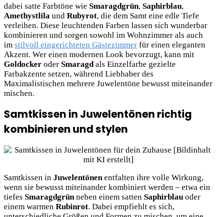
dabei satte Farbtöne wie
Smaragdgrün
,
Saphirblau
,
Amethystlila
und
Rubyrot
, die dem Samt eine edle Tiefe
verleihen. Diese leuchtenden Farben lassen sich wunderbar
kombinieren und sorgen sowohl im Wohnzimmer als auch
im
stilvoll eingerichteten Gästezimmer
für einen eleganten
Akzent. Wer einen modernen Look bevorzugt, kann mit
Goldocker
oder
Smaragd
als Einzelfarbe gezielte
Farbakzente setzen, während Liebhaber des
Maximalistischen mehrere Juwelentöne bewusst miteinander
mischen.
Samtkissen in Juwelentönen richtig
kombinieren und stylen
Samtkissen in
Juwelentönen
entfalten ihre volle Wirkung,
wenn sie bewusst miteinander kombiniert werden – etwa ein
tiefes
Smaragdgrün
neben einem satten
Saphirblau
oder
einem warmen
Rubinrot
. Dabei empfiehlt es sich,
unterschiedliche Größen und Formen zu mischen, um eine