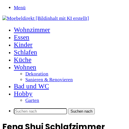
Menü
Wohnzimmer
Essen
Kinder
Schlafen
Küche
Wohnen
Dekoration
Sanieren & Renovieren
Bad und WC
Hobby
Garten
Suchen nach
Feng Shui Schlafzimmer