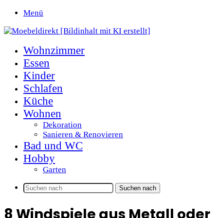
Menü
Wohnzimmer
Essen
Kinder
Schlafen
Küche
Wohnen
Dekoration
Sanieren & Renovieren
Bad und WC
Hobby
Garten
Suchen nach
8 Windspiele aus Metall oder